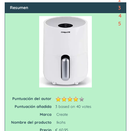
3
Resumen
4
5
Puntuación del autor
Puntuación añadida
3
based on
40
votes
Marca
Create
Nombre del producto
Ikohs
Precio
€
60.95