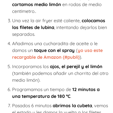
cortamos medio limón
en rodas de medio
centímetro..
Una vez la air fryer esté caliente,
colocamos
los filetes de lubina
, intentando dejarlos bien
separados.
Añadimos una cucharadita de aceite o le
damos un
toque con el spray
(
yo uso este
recargable de Amazon (#publi)
).
Incorporamos los
ajos, el perejil y el limón
(también podemos añadir un chorrito del otro
medio limón).
Programamos un tiempo de
12 minutos a
una temperatura de 180 ºC
.
Pasados 6 minutos
abrimos la cubeta
, vemos
el estado y les damos la vuelta a los filetes