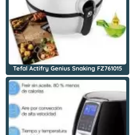
Tefal Actifry Genius Snaking FZ761015