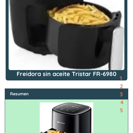
Freidora sin aceite Tristar FR-6980
1
2
3
Resumen
4
5