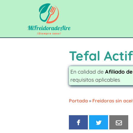
Saltar
al
contenido
Tefal Acti
En calidad de
Afiliado d
requisitos aplicables
Portada
»
Freidoras sin acei