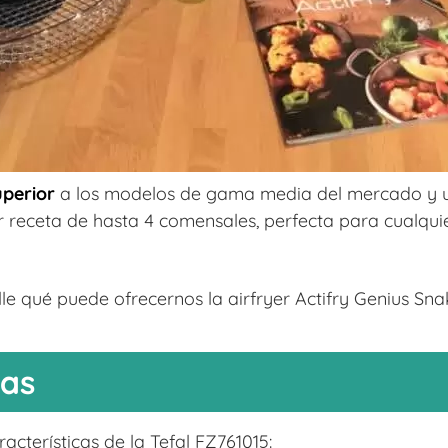
uperior
a los modelos de gama media del mercado y u
 receta de hasta 4 comensales, perfecta para cualqui
e qué puede ofrecernos la airfryer Actifry Genius Sna
cas
cterísticas de la Tefal FZ761015: