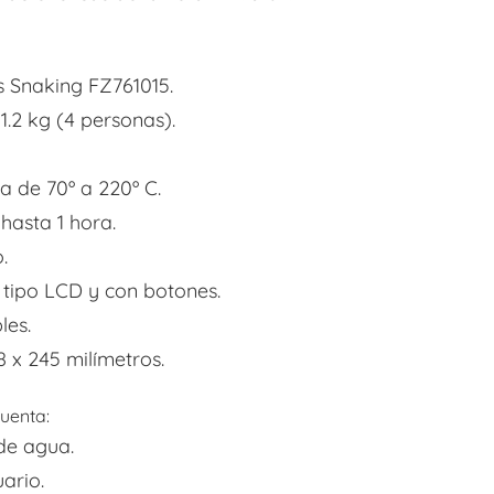
s Snaking FZ761015.
1.2 kg (4 personas).
 de 70º a 220º C.
hasta 1 hora.
.
il tipo LCD y con botones.
les.
 x 245 milímetros.
cuenta:
de agua.
ario.