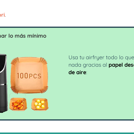
ri
.
har lo más mínimo
Usa tu airfryer todo lo qu
nada gracias al
papel des
de aire
: