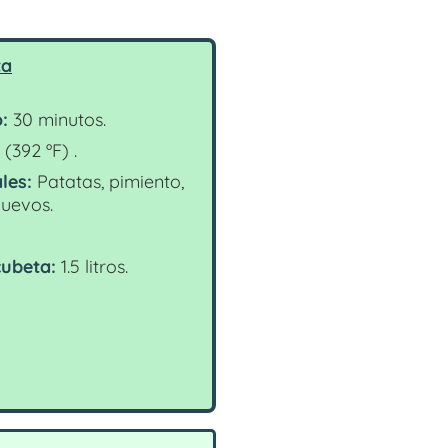
ta
:
30 minutos.
(392 ºF) .
les:
Patatas, pimiento,
huevos.
ubeta:
1.5 litros.