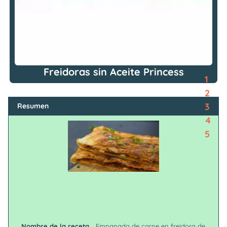
Freidoras sin Aceite Princess
1
2
3
Resumen
4
5
Nombre de la receta
Empanada de carne en freidora de