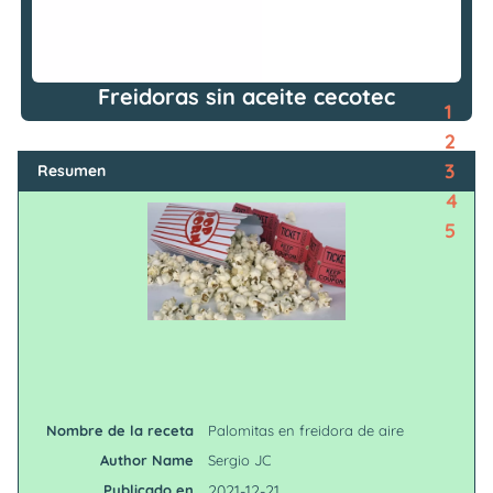
Freidoras sin aceite cecotec
1
2
3
Resumen
4
5
Nombre de la receta
Palomitas en freidora de aire
Author Name
Sergio JC
Publicado en
2021-12-21