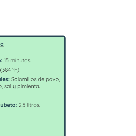
ta
:
15 minutos.
(384 °F).
les:
Solomillos de pavo,
, sal y pimienta.
ubeta:
2.5 litros.