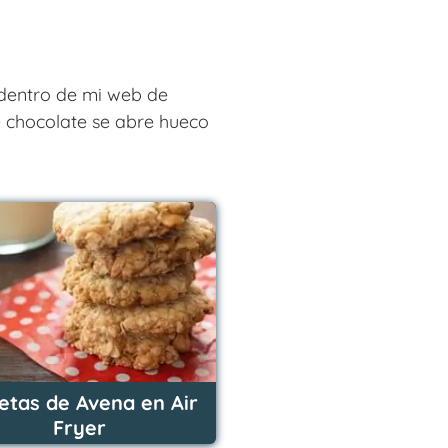
 dentro de mi web de
de chocolate se abre hueco
letas de Avena en Air
Fryer