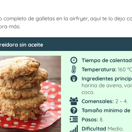
io completo de galletas en la airfryer, aquí te lo dejo 
ora más:
reidora sin aceite
Tiempo de calentad
Temperatura:
160 ºC
Ingredientes princip
harina de avena, vain
coco.
Comensales:
2 – 4.
Tamaño mínimo de 
Pasos:
8.
Dificultad
Medio.