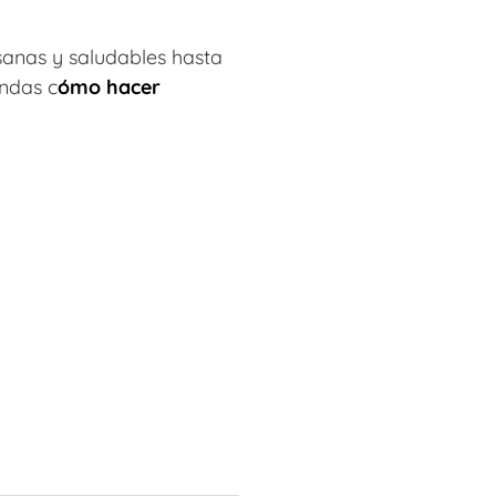
 sanas y saludables hasta
endas c
ómo hacer